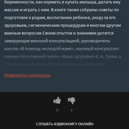
беременности, как кормить и купать малыша, делать ему
массаж и играть с ним. В книге также собраны советы по
подготовке к родам, воспитанию ребенка, уходу за его
здоровьем, гигиеническим процедурам и многим другим
важным вопросам.Своим опытом и знаниями делятся
заведующая женской консультацией, руководитель
школы «В помощь молодой маме», научный консультант
научно-популярной газеты «Ваше здоровье» Е. А. Зуева, а
также главный редактор этой газеты — академик,
профессор М. А. Либинтов, автор известных книг
Развернуть полностью
«Здоровье ребенка с пеленок» и «Ребенок в доме: радость,
заботы, волнения».
Слушать аудиокнигу "Школа молодых родителей - Елена
Зуева, Михаил Либинтов" онлайн бесплатно без
регистрации - полная версия
0
0
СЛУШАТЬ АУДИОКНИГУ ОНЛАЙН