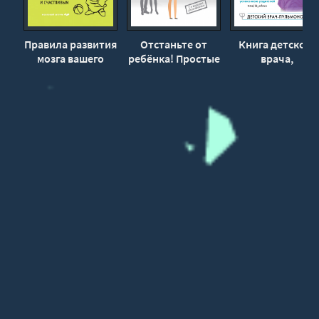
32
33
Правила развития
Отстаньте от
Книга детского
мозга вашего
ребёнка! Простые
врача,
34
ребенка - Джон
правила мудрых
написанная для
35
Медина
родителей
родителей. Как
(Второе издание,
правильно
36
дополненное) -
лечить ребенка 
37
Марина Мелия
заботиться о ег
здоровье - Елен
38
Орлова
39
40
41
42
43
44
45