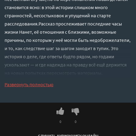
становится ясно: в этой истории слишком много
странностей, несостыковок и упущений на старте
расследования.Рассказ прослеживает последние часы
жизни Нанет, её отношения с близкими, возможные
причины, по которым у неё могли быть недоброжелатели,
и то, как следствие шаг за шагом заходит в тупик. Это
история о деле, где ответы будто рядом, но годами
ускользают — и где надежда на правду всё ещё держится
на новых попытках пересмотреть материалы.
Слушать аудиокнигу "Убийство в огне" онлайн бесплатно
Развернуть полностью
без регистрации - полная версия
0
0