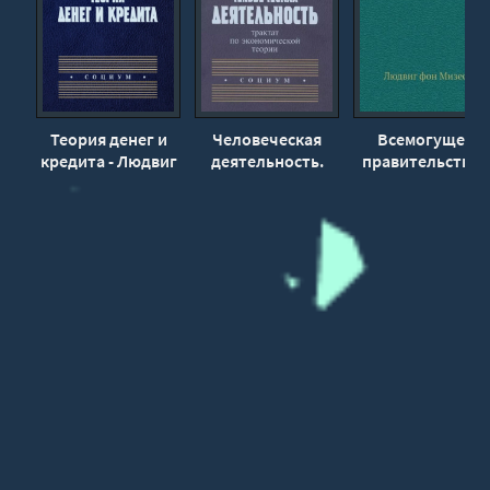
Теория денег и
Человеческая
Всемогущее
кредита - Людвиг
деятельность.
правительство -
Фон Мизес
Трактат по
Людвиг Фон
экономической
Мизес
теории - Людвиг
Фон Мизес