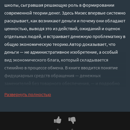
школы, сыгравшая решающую роль в формировании
современной теории денег. Здесь Мизес впервые системно
раскрывает, как возникают деньги и почему они обладают
ценностью, выводя это из действий, ожиданий и оценок
отдельных людей, и встраивает денежную проблематику в
общую экономическую теорию.Автор доказывает, что
деньги — не административное изобретение, а особый
вид экономического блага, который складывается
стихийно в процессе обмена. В книге вводится понятие
фидуциарных средств обращения — денежных
заменителей без товарного обеспечения, — и подробно
разбирается их функционирование в банковской системе,
Развернуть полностью
а также их связь с колебаниями деловой
активности.Отдельный акцент сделан на последствиях
инфляции и кредитного расширения. Мизес показывает,
каким образом искусственная кредитная экспансия
0
0