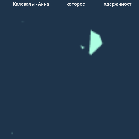
Калевалы - Анна
которое
одержимость и
Князева
потрясло
ложь
Британию