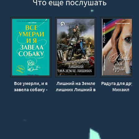
Что еще послушать
Все умерли, и я
Лишний на Земле
Радуга для друга 
завела собаку -
лишних Лишний в
Михаил
Эмили Дин
Запорталье -
Самарский
Дмитрий
Смекалин