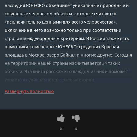
наследия ЮНЕСКО объединяет уникальные природные и
созданные человеком объекты, которые считаются
«исключительно ценными для всего человечества».
Включение в него возможно только при соответствии
строгим международным критериям. В России также есть
памятники, отмеченные ЮНЕСКО: среди них Красная
площадь в Москве, озеро Байкал и многие другие. Сегодня
на территории нашей страны насчитывается 34 таких
объекта. Эта книга расскажет о каждом из них и поможет
увидеть их уникальность с разных сторон.
Слушать аудиокнигу "Неповторимая Россия. Список
Развернуть полностью
Всемирного наследия ЮНЕСКО - Шидловский Игорь"
онлайн бесплатно без регистрации - полная версия
0
0