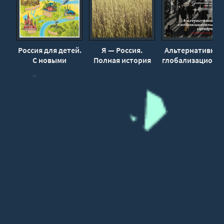
30
31
32
33
Россия для детей.
Я — Россия.
Альтернативны
С новыми
Полная история
глобализационн
34
регионами -
великих
сценарий -
35
Наталья
достижений
Александр Усани
Андрианова
нашей страны -
Сергей Нечаев