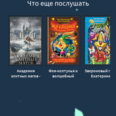
Что еще послушать
Академия
Фея-колтунья и
Звероновый год 
элитных магов -
волшебный
Екатерина
Екатерина
портал -
Матюшкина,
Верхова
Екатерина
Екатерина
Матюшкина,
Оковитая
Екатерина
Оковитая