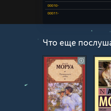
00010-
00011-
00012-
00013-
00014-
Что еще послуш
00015-
00016-
00017-
00018-
00019-
00020-
00021-
00022-