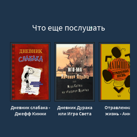
Что еще послушать
Дневник слабака -
Дневник Дурака
Отравленная
Джефф Кинни
или Игра Света
жизнь - Анна
На Чешуйках
Малышева
Дракона - Нго-Ма