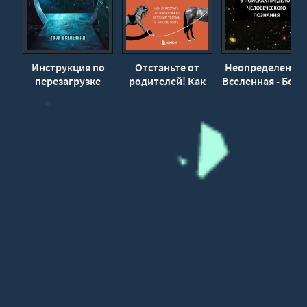
Инструкция по
Отстаньте от
Неопределенна
перезагрузке
родителей! Как
Вселенная - Бори
денежного кода -
перестать
Кригер
Твоя Вселенная
прорабатывать
детские травмы и
начать жить -
Надежда
Телепова