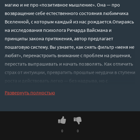
магию и не про «позитивное мышление». Она — про
возвращение себе естественного состояния любимчика
Вселенной, с которым каждый из нас рождается.Опираясь
на исследования психолога Ричарда Вайсмана и
принципы закона притяжения, автор предлагает
пошаговую систему. Вы узнаете, как снять фильтр «меня не
любят», перенастроить внимание с проблем на решения,
перестать выпрашивать и начать позволять. Как отличить
страх от интуиции, превратить прошлые неудачи в ступени
роста и действовать легко — без надрыва, но с
результатом.15 глав, упражнения, реальные истории и 5
Развернуть полностью
коротких медитаций помогут вам за 30 дней
натренировать мышцу везения. Быть любимчиком — не
значит избегать трудностей. Это значит встречать их из
состояния внутренней опоры. И помните: Вселенная не
ведёт учёт заслуг — она просто отражает то, чем вы
0
0
выбрали быть сегодня.