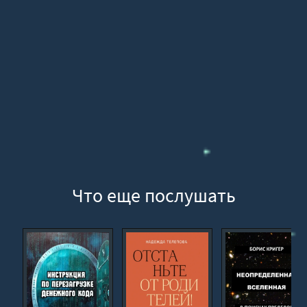
16
17
18
19
Что еще послушать