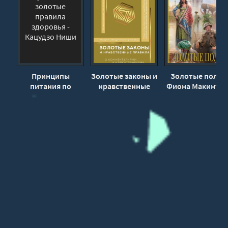
01 029
01 030
01 031
01 032
02 001
Принципы
Золотые законы и
Золотые поля -
питания по
нравственные
Фиона Макинто
02 002
Кацудзо Ниши:
правила с
02 003
золотые правила
разъяснениями
здоровья -
профессора
02 004
Кацудзо Ниши
Александра
02 005
Маркова -
Пифагор
02 006
02 007
02 008
02 009
02 010