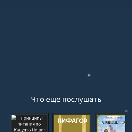
01 014
01 015
01 016
01 017
01 018
01 019
01 020
01 021
01 022
01 023
01 024
Что еще послушать
01 025
01 026
01 027
01 028