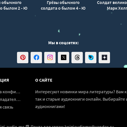
ы обычного
Грёзы обычного
Солдат велико
о былом 2 - Ю
солдата о былом 4 - Ю
Марк Хел
Окано
Окано
Мы в соцсетях:
ЦИЯ
О САЙТЕ
денциальности
Интересуют новинки мира литературы? Вам к 
так и старые аудиокниги онлайн. Выбирайте 
адателям
аудиокнигами!
 связь
igi-audio.me 📗 Почта для связи: knigiaudiome@yandex.ru