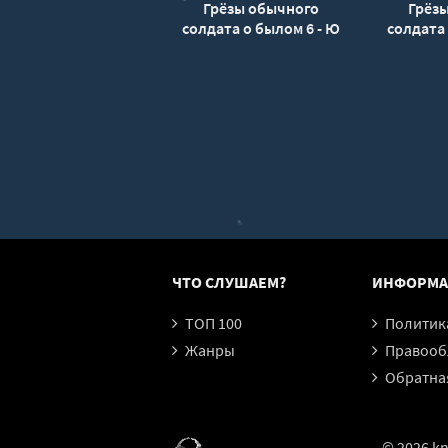
Грёзы обычного
Грёз
солдата о былом 6 - Ю
солдата 
Окано
ЧТО СЛУШАЕМ?
ИНФОРМА
ТОП 100
Политика конфи
Жанры
Правообл
Обратная
© 2026 kn