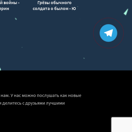
й войны -
Грёзы обычного
прин
солдата о былом - Ю
Окано
нам. У нас можно послушать как новые
и делитесь с друзьями лучшими