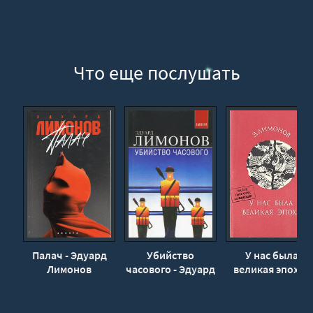
Звуки,запахи,звери,автомобили
Племя нацболов
Племя нацболов
Что еще послушать
Германия
Палач - Эдуард
Убийство
У нас была
Лимонов
часового - Эдуард
великая эпоха -
Лимонов
Эдуард Лимоно