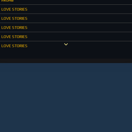
LOVE STORIES
LOVE STORIES
LOVE STORIES
LOVE STORIES
LOVE STORIES
Старые русские
Старые русские
Старые русские
Тюрьмы
Тюрьмы
Время
Время
Время
Звуки,запахи,звери,автомобили