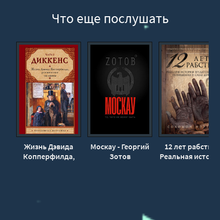
Что еще послушать
Жизнь Дэвида
Москау - Георгий
12 лет рабства.
Копперфилда,
Зотов
Реальная истори
рассказанная им
предательства,
самим - Чарльз
похищения и
Диккенс
силы духа -
Соломон Норта