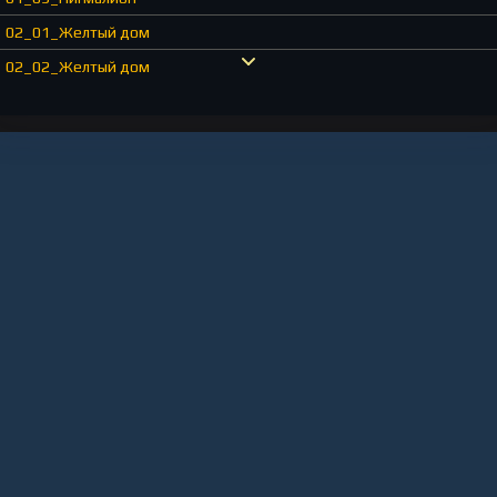
02_01_Желтый дом
02_02_Желтый дом
02_03_Желтый дом
02_04_Желтый дом
02_05_Желтый дом
03_01_Хмурое утро
03_02_Хмурое утро
04_Кода Финал. Эпилог