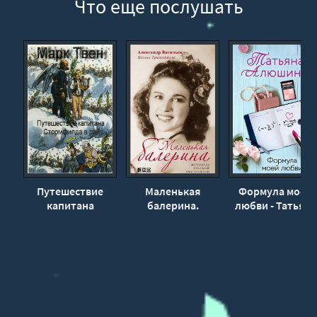
Что еще послушать
Путешествие
Маленькая
Формула моей
капитана
балерина.
любви - Татьяна
Стормфилда в
Исповедь русской
Алюшина
рай - Твен Марк
эмигрантки -
Александр
Васильев, Ксения
Триполитова