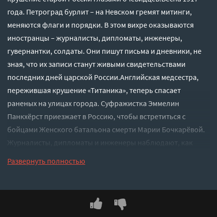
года. Петроград бурлит – на Невском гремят митинги,
меняются флаги и порядки. В этом вихре оказываются
иностранцы – журналисты, дипломаты, инженеры,
гувернантки, солдаты. Они пишут письма и дневники, не
зная, что их записи станут живыми свидетельствами
последних дней царской России.Английская медсестра,
пережившая крушение «Титаника», теперь спасает
раненых на улицах города. Суфражистка Эммелин
Панкхёрст приезжает в Россию, чтобы встретиться с
бойцами Женского батальона смерти Марии Бочкарёвой.
Журналисты, дипломаты и инженеры наблюдают, как
история пишется на их глазах – кто с восторгом, кто с
Развернуть полностью
ужасом и непониманием. Одни видят в этом рождение
новой эпохи, другие – бессмысленное разрушение, третьи
пытаются просто прожить еще один день и сохранить
человеческое достоинство.На улицах города – грабежи,