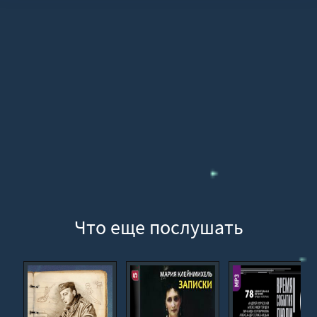
Глава 12. "Это очаг заразы в столице"
Часть третья. Октябрьская революция. Глава 13. "Террор в Мексике 
Глава 14. "К утру город был в руках большевиков"
Глава 15. "Они убивают друг друга, как мух"
Послесловие. Забытые голоса Петрограда
Что еще послушать