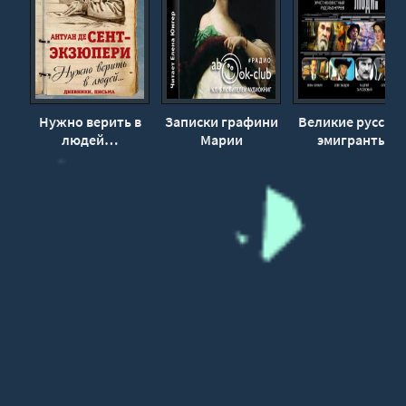
Нужно верить в
Записки графини
Великие русски
людей…
Марии
эмигранты
Дневники, письма
Клейнмихель -
- Антуан Сент-
Мария
Экзюпери
Клейнмихель