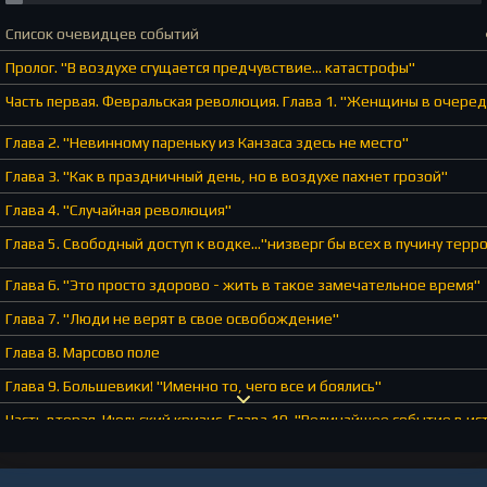
Список очевидцев событий
Пролог. "В воздухе сгущается предчувствие... катастрофы"
Часть первая. Февральская революция. Глава 1. "Женщины в очередя
Глава 2. "Невинному пареньку из Канзаса здесь не место"
Глава 3. "Как в праздничный день, но в воздухе пахнет грозой"
Глава 4. "Случайная революция"
Глава 5. Свободный доступ к водке..."низверг бы всех в пучину терр
Глава 6. "Это просто здорово - жить в такое замечательное время"
Глава 7. "Люди не верят в свое освобождение"
Глава 8. Марсово поле
Глава 9. Большевики! "Именно то, чего все и боялись"
Часть вторая. Июльский кризис. Глава 10. "Величайшее событие в ис
Глава 11. "Что скажет диаспора... если мы сбежим отсюда?"