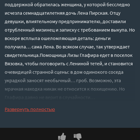
поддержкой обратилась женщина, у которой бесследно
исчезла семнадцатилетняя дочь Лена Пирская. Отцу
девушки, влиятельному предпринимателю, доставили
отрубленный мизинец и записку с требованием выкупа. Но
вскоре всплыла ошеломляющая деталь: деньги
получила… сама Лена. Во всяком случае, так утверждает
свидетельница.Помощница Лизы Глафира едет в поселок
Вязовка, чтобы поговорить с Лениной тетей, и становится
очевидицей странной сцены: в дом одинокого соседа
украдкой заносят необычный… гроб. Возможно, эта
мрачная находка никак не относится к похищению. Но
Глафира давно не верит в случайности…
Слушать аудиокнигу "Приговоренный к жизни - Анна
Развернуть полностью
Данилова" онлайн бесплатно без регистрации - полная
версия