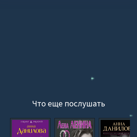
14
15
16
17
18
19
20
21
22
23
24
Что еще послушать
25