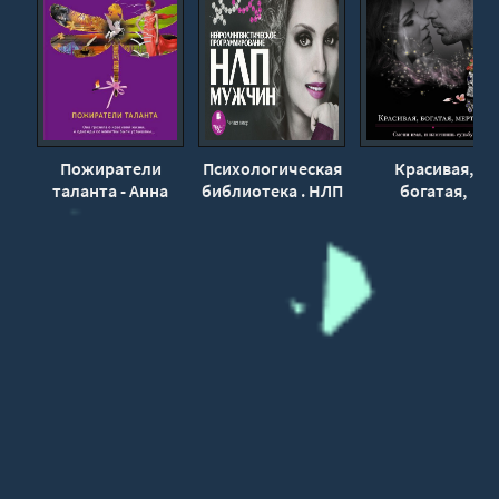
Пожиратели
Психологическая
Красивая,
таланта - Анна
библиотека . НЛП
богатая,
Данилова
Мужчин - Лена
мертвая… - Анн
Ленина
Данилова