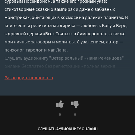
суровым Посейдоном, а также его грозный указ;
стихотворные сказки о вампирах и даже о забавных
монстриках, обитающих в космосе на далёких планетах. В
книге есть и религиозная лирика — любовь к Богу и Вере,
к древней церкви «Всех Святых» в Симферополе, а также
мои личные заговоры и молитвы. С уважением, автор —
психолог-таролог и маг Лана.
Слушать аудиокнигу "Ветер вольный - Лана Ременцова"
онлайн бесплатно без регистрации - полная версия
Развернуть полностью
0
0
СЛУШАТЬ АУДИОКНИГУ ОНЛАЙН