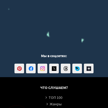
46
47
48
49
50
51
52
53
Мы в соцсетях:
54
55
ЧТО СЛУШАЕМ?
ТОП 100
Жанры