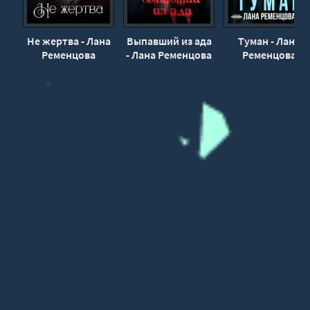
32
33
Не жертва - Лана
Выпавший из ада
Туман - Лана
Ременцова
- Лана Ременцова
Ременцова
34
35
36
37
38
39
40
41
42
43
44
45