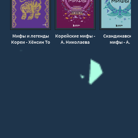
Мифы и легенды
Корейские мифы -
Скандинавские
Кореи - Хёнcин То
А. Николаева
мифы - А.
Николаева