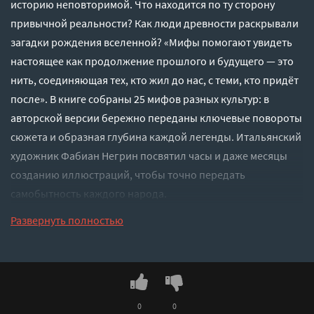
историю неповторимой. Что находится по ту сторону
привычной реальности? Как люди древности раскрывали
загадки рождения вселенной? «Мифы помогают увидеть
настоящее как продолжение прошлого и будущего — это
нить, соединяющая тех, кто жил до нас, с теми, кто придёт
после». В книге собраны 25 мифов разных культур: в
авторской версии бережно переданы ключевые повороты
сюжета и образная глубина каждой легенды. Итальянский
художник Фабиан Негрин посвятил часы и даже месяцы
созданию иллюстраций, чтобы точно передать
самобытность каждого народа.
Слушать аудиокнигу "Мифы мира. Истории,
Развернуть полностью
околдовавшие мир - Негрин Фабиан" онлайн бесплатно
без регистрации - полная версия
0
0