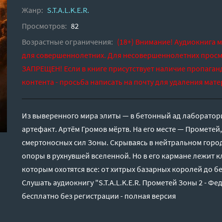
Жанр:
S.T.A.L.K.E.R.
Просмотров:
82
Возрастные ограничения:
(18+) Внимание! Аудиокнига 
для совершеннолетних. Для несовершеннолетних просм
ЗАПРЕЩЕН! Если в книге присутствует наличие пропаган
контента - просьба написать на почту для удаления мате
Из выверенного мира элиты — в бетонный ад лаборатори
артефакт. Артём Громов мёртв. На его месте — Прометей
смертоносных сил Зоны. Скрываясь в нейтральном город
опоры в рухнувшей вселенной. Но в его кармане лежит к
которым охотятся все: от хитрых базарных королей до б
Слушать аудиокнигу "S.T.A.L.K.E.R. Прометей Зоны 2 - Ф
бесплатно без регистрации - полная версия