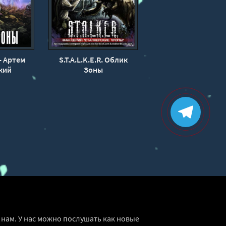
- Артем
S.T.A.L.K.E.R. Облик
кий
Зоны
нам. У нас можно послушать как новые