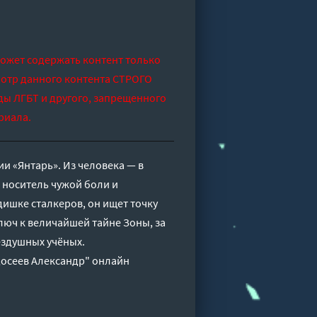
может содержать контент только
отр данного контента СТРОГО
ды ЛГБТ и другого, запрещенного
риала.
и «Янтарь». Из человека — в
, носитель чужой боли и
ишке сталкеров, он ищет точку
люч к величайшей тайне Зоны, за
ездушных учёных.
едосеев Александр" онлайн