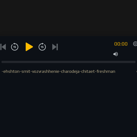
00:00
-ehshton-smit-vozvrashhenie-charodeja-chitaet-freshman