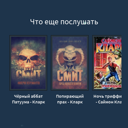
Что еще послушать
Чёрный аббат
Попирающий
Ночь триффидо
Патуума - Кларк
прах - Кларк
- Саймон Кларк
Эштон Смит
Эштон Смит