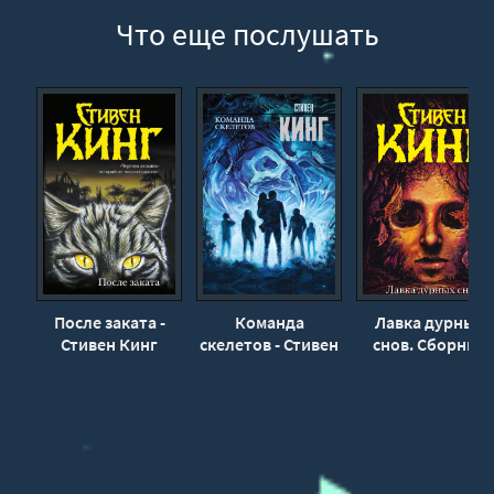
0024
Что еще послушать
0025
0026
0027
0028
0029
0030
0031
0032
0033
После заката -
Команда
Лавка дурных
Стивен Кинг
скелетов - Стивен
снов. Сборник
0034
Кинг
рассказов -
0035
Стивен Кинг
0036
0037
0038