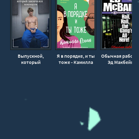
Выпускной,
Я в порядке, и ты
Обычная работа 
который
тоже - Камилла
Эд Макбейн
закончился
Пэган
кошмаром