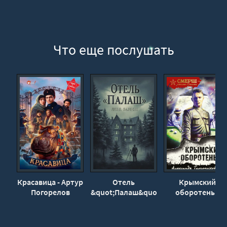
Что еще послушать
Красавица - Артур
Отель
Крымский
Погорелов
&quot;Палаш&quot;
оборотень -
- Лэрд Баррон
Александр
Тамоников