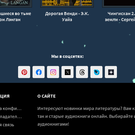
шиеся во тьме
Дорогая Венди - Э.К.
Чингисхан 2
он Лэнган
Уайз
земли - Серге
Мы в соцсетях:
ЦИЯ
О САЙТЕ
денциальности
Интересуют новинки мира литературы? Вам к 
так и старые аудиокниги онлайн. Выбирайте 
адателям
аудиокнигами!
 связь