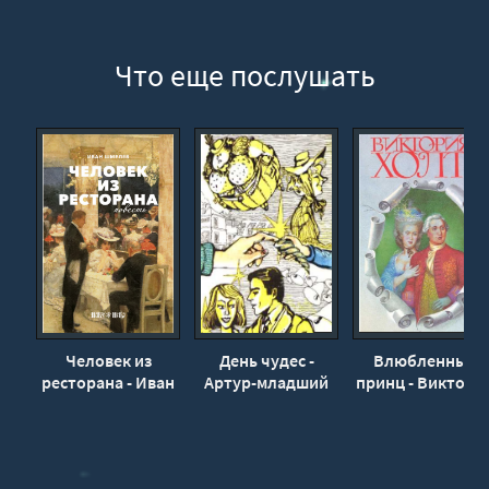
Что еще послушать
Человек из
День чудес -
Влюбленный
ресторана - Иван
Артур-младший
принц - Виктори
Шмелёв
Роберт Джей
Холт