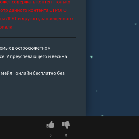
может содержать контент только
отр данного контента СТРОГО
ды ЛГБТ и другого, запрещенного
риала.
аемых в остросюжетном
е. У преуспевающего и весьма
 Мейл" онлайн бесплатно без
0
0