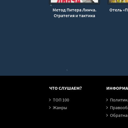
Метод Питера Линча.
Отель «П
Стратегия и тактика
индивидуального
инвестора - Питер Линч,
Джон Ротчайлд
ЧТО СЛУШАЕМ?
ИНФОРМА
ТОП 100
Политика конфи
Жанры
Правообл
Обратная