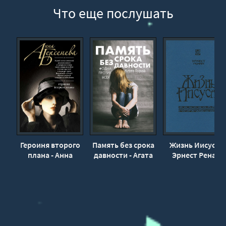
02_20_Миф Линкольна
Что еще послушать
02_21_Миф Линкольна
02_22_Миф Линкольна
02_23_Миф Линкольна
02_24_Миф Линкольна
02_25_Миф Линкольна
02_26_Миф Линкольна
02_27_Миф Линкольна
02_28_Миф Линкольна
02_29_Миф Линкольна
Героиня второго
Память без срока
Жизнь Иисуса -
плана - Анна
давности - Агата
Эрнест Ренан
02_30_Миф Линкольна
Берсенева
Горай
02_31_Миф Линкольна
02_32_Миф Линкольна
03_33_Миф Линкольна
03_34_Миф Линкольна