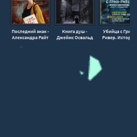
Последний знак -
Книга душ -
Убийца с Грин-
Александра Райт
Джеймс Освальд
Ривер. История
охоты на маньяк
длиной в
двадцать лет -
Холли Бин