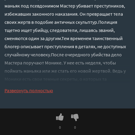
маньяк под псевдонимом Мастер убивает преступников,
избежавших законного наказания. Он превращает тела
своих жертв в подобие античных скульптур.Полиция
тщетно ищет убийцу, следователи, лишаясь званий,
сменяются один за другим.Тем временем таинственный
блогер описывает преступления в деталях, не доступных
случайному человеку.После очередного убийства дело
Мастера поручают Монике. У нее есть неделя, чтобы
поймать маньяка или же стать его новой жертвой. Ведь у
Моники есть свои темные секреты, о которых та
предпочитает молчать.«Дела одного Мастера» –
Развернуть полностью
взрывной, леденящий душу триллер о неверных решениях
и темных преступлениях, поселяющий ужас в сердца
читателей. Даже если вы думаете, что знаете, чем
закончится книга Самайнской Лисы, поверьте: перевернув
последнюю страницу, вы будете весьма удивлены.
0
0