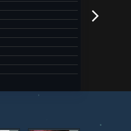
ец вернётся, ребёнок продолжает
тся... правда ведь?" 🌙💔
ЖДОЙ И РЕАЛЬНОСТЬЮ
ши, которая пытается справиться с
яснения, но чувствует всё гораздо