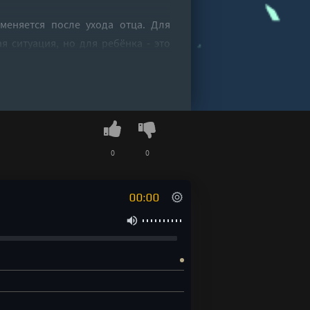
меняется после ухода отца. Для
я ситуация, но для ребёнка - это
мелочь становится знаком, каждая
 возвращению.
0
0
00:00
сложные взрослые решения через
 СЛОВ
нальный элемент. Его отсутствие
зможно заполнить.