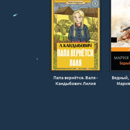
18
19
20
21
22
23
24
25
26
Папа вернётся. Валя -
Бедный, 
Кандыбович Лилия
Мария