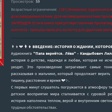
Просмотров:
59
Возрастные ограничения:
(18+) Внимание! Аудиокнига 
для совершеннолетних. Для несовершеннолетних просм
ЗАПРЕЩЕН! Если в книге присутствует наличие пропаган
контента - просьба написать на почту для удаления мате
👨👦💔
👨👦 ВВЕДЕНИЕ: ИСТОРИЯ О ЖДАНИИ, КОТОР
Аудиокнига
"Папа вернётся. Лёва" - Кандыбович Лил
история о детстве, надежде и любви, которая не исч
уходят. Это произведение затрагивает самые тон
рассказывая о мальчике, который продолжает верить 
тишину, расстояние и время 💔✨.
С первых минут слушатель погружается в атмосферу т
детское восприятие мира сталкивается с суровой ре
история наполнена теплом, верой и внутренним светом
трудных обстоятельствах.