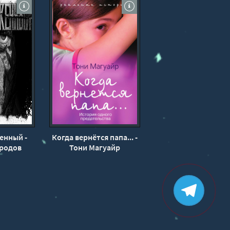
тсутствием, не теряя при этом
КИ
вится для него опорой, пытаясь
кой психики.
енный -
Когда вернётся папа... -
ородов
Тони Магуайр
 переживает потерю.
становится тяжёлой безысходной