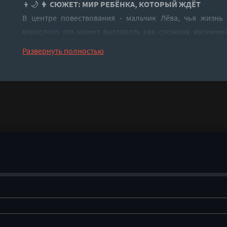
👦🌙
👦 СЮЖЕТ: МИР РЕБЁНКА, КОТОРЫЙ ЖДЁТ
В центре повествования - мальчик Лёва, чья жизнь 
взрослого это может выглядеть как сложная жизненна
целый мир, разделённый на "до" и "после".
Развернуть полностью
Лёва не просто скучает - он живёт ожиданием. Каждая 
новость - надеждой, каждый день - шагом к возможному
Его внутренний мир наполнен:
🌙 ожиданием возвращения отца
💭 фантазиями о встрече
💔 попытками понять, почему взрослые уходят
🧸 привязанностью к воспоминаниям
💡 детской логикой, ищущей ответы там, где их нет
История показывает, как ребёнок интерпретирует 
призму любви и веры.
💔✨
💔 ОТЦОВСКАЯ ТЕМА: ТИШИНА, КОТОРАЯ ГРОМЧЕ
Фигура отца в этой аудиокниге - центральный эмоцио
ощущается почти физически, как пустота, которую нево