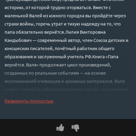
историю, от которой трудно оторваться. Вместе с
маленькой Валей из южного городка вы пройдёте через
страхи войны, горечь утрат и тихую надежду на то, что
папа обязательно вернётся.Лилия Викторовна
Кандыбович — современный автор, член Союза детских и
юношеских писателей, почётный работник общего
образования и заслуженный учитель РФ.Книга «Папа
вернётся. Валя» продолжает цикл произведений,
созданных по реальным событиям — на основе
воспоминаний очевидцев и архивных материалов. Валя
живёт с семьёй в небольшом южном городе, пока мирная
жизнь не обрывается с началом войны. Поддержка мамы и
Развернуть полностью
брата и вера в возвращение папы становятся для девочки
опорой в новой, пугающей реальности.Для среднего
школьного возраста.
Слушать аудиокнигу "Папа вернётся. Валя - Кандыбович