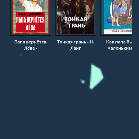
29
30
31
Папа вернётся.
Тонкая грань - Н.
Как папа был
Лёва -
Ланг
маленьким -
Кандыбович
Александр Раски
Лилия