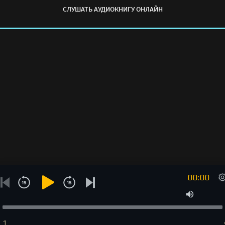
СЛУШАТЬ АУДИОКНИГУ ОНЛАЙН
Гортинская" онлайн бесплатно без регистрации - полная
версия
00:00
1