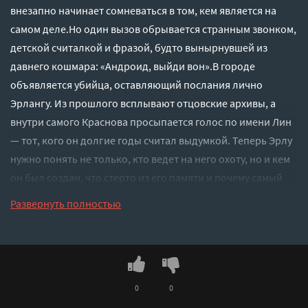
внезапно начинает сомневаться в том, кем является на
самом деле.Но один вызов обрывается странным звонком,
детской считалкой и фразой, будто вынырнувшей из
давнего кошмара: «Андроид, выйди вон».В городе
объявляется убийца, оставляющий послания лично
Эрлангу. Из прошлого всплывают отцовские архивы, а
внутри самого Краснова просыпается голос по имени Лин
— тот, кого он долгие годы считал выдумкой. Теперь Эрлу
нужно понять не только, кто ведет на него охоту, но и кем
он был создан, что стерто из его памяти и почему самый
страшный вопрос звучит так просто: если ты не человек —
Развернуть полностью
означает ли это, что ты ненастоящий?В мире, где
андроиды получили права, Эрлу предстоит выбор:
выполнить заложенную в нем команду или впервые стать
собой. Полностью. Даже если внутри него уже живет тот,
кто однажды вышел вместо него.
0
0
Слушать аудиокнигу "Андроид, выйди вон! - Лидия