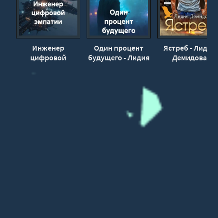
Инженер
Один процент
Ястреб - Лидия
цифровой
будущего - Лидия
Демидова
эмпатии - Лидия
Гортинская
Гортинская