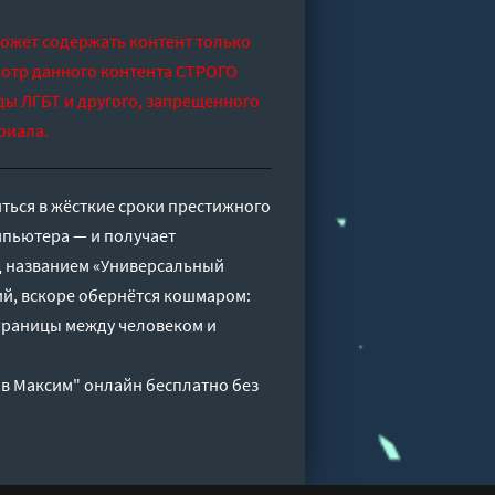
может содержать контент только
отр данного контента СТРОГО
ды ЛГБТ и другого, запрещенного
риала.
ться в жёсткие сроки престижного
мпьютера — и получает
д названием «Универсальный
гий, вскоре обернётся кошмаром:
 границы между человеком и
ов Максим" онлайн бесплатно без