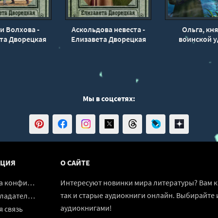
и Волхова -
Аскольдова невеста -
Ольга, кн
та Дворецкая
Елизавета Дворецкая
воинской у
Елизавета Дв
Мы в соцсетях:
ЦИЯ
О САЙТЕ
денциальности
Интересуют новинки мира литературы? Вам к 
так и старые аудиокниги онлайн. Выбирайте 
адателям
аудиокнигами!
 связь