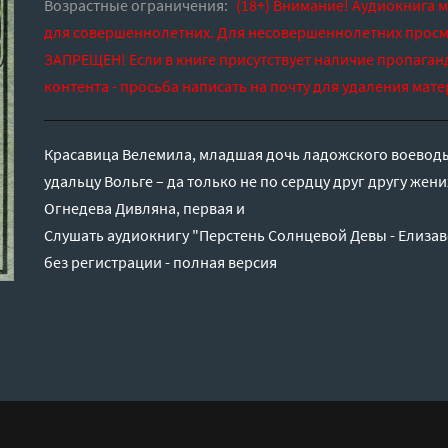
Возрастные ограничения:
(18+) Внимание! Аудиокнига 
для совершеннолетних. Для несовершеннолетних просм
ЗАПРЕЩЕН! Если в книге присутствует наличие пропаган
контента - просьба написать на почту для удаления мате
Красавица Велемила, младшая дочь ладожского воевод
удальцу Вольге – да только не по сердцу друг другу жених
Огнедева Дивляна, первая и
Слушать аудиокнигу "Перстень Солнцевой Девы - Елиза
без регистрации - полная версия