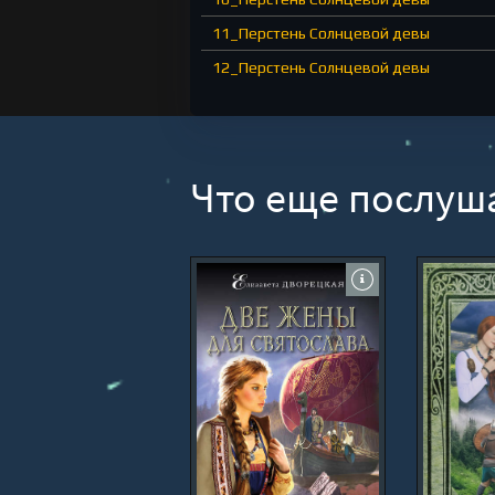
11_Перстень Солнцевой девы
12_Перстень Солнцевой девы
13_Перстень Солнцевой девы
14_Перстень Солнцевой девы
15_Перстень Солнцевой девы
Что еще послуш
16_Перстень Солнцевой девы