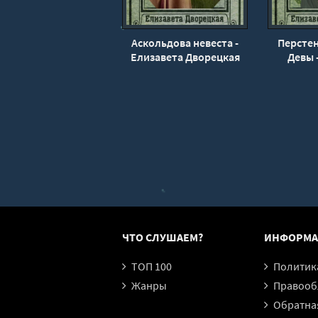
Аскольдова невеста -
Персте
Елизавета Дворецкая
Девы 
Дв
ЧТО СЛУШАЕМ?
ИНФОРМА
ТОП 100
Политика конфи
Жанры
Правообл
Обратная