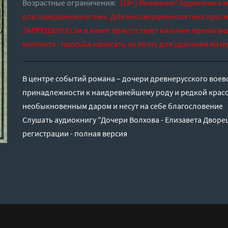
Возрастные ограничения:
(18+) Внимание! Аудиокнига 
для совершеннолетних. Для несовершеннолетних просм
ЗАПРЕЩЕН! Если в книге присутствует наличие пропаган
контента - просьба написать на почту для удаления мате
В центре событий романа – дочери древнерусского воев
принадлежности к наидревнейшему роду и редкой крас
необыкновенным даром и несут на себе благословение
Слушать аудиокнигу "Дочери Волхова - Елизавета Дворе
регистрации - полная версия