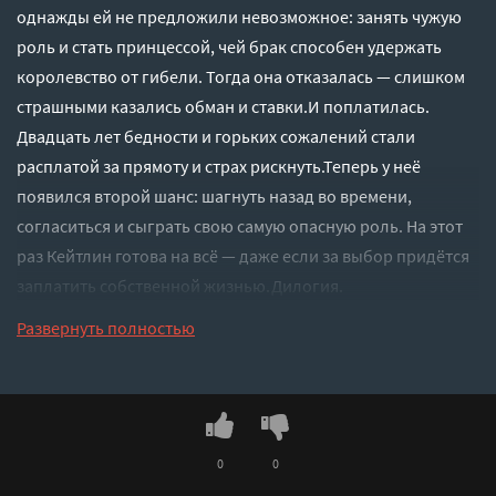
однажды ей не предложили невозможное: занять чужую
роль и стать принцессой, чей брак способен удержать
королевство от гибели. Тогда она отказалась — слишком
страшными казались обман и ставки.И поплатилась.
Двадцать лет бедности и горьких сожалений стали
расплатой за прямоту и страх рискнуть.Теперь у неё
появился второй шанс: шагнуть назад во времени,
согласиться и сыграть свою самую опасную роль. На этот
раз Кейтлин готова на всё — даже если за выбор придётся
заплатить собственной жизнью.Дилогия.
Слушать аудиокнигу "Искусство быть тобой 2 - Эмили Ли"
Развернуть полностью
онлайн бесплатно без регистрации - полная версия
0
0