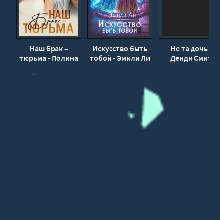
Наш брак –
Искусство быть
Не та дочь -
тюрьма - Полина
тобой - Эмили Ли
Денди Смит
Рей