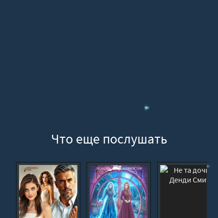
16
17
18
19
20
Что еще послушать