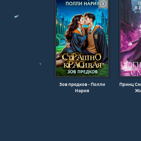
18
19
20
21
22
23
24
25
26
Зов предков - Полли
Принц См
27
Нария
Жи
28
29
30
31
32