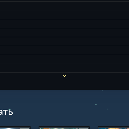
Третьи готовы на всё, чтобы добраться до его секретов.
Постепенно становится ясно, что древние легенды сод
кажется на первый взгляд.
━━━━━━━━━━━━━━━━━━
👸 Главная героиня на пути к своему предназна
Центральное место в истории занимает молодая геро
тесно связана с тайнами прошлого.
Она даже не подозревает, насколько важную роль ей пр
На протяжении романа ей приходится:
🌟 раскрывать секреты своей семьи;
🌟 учиться доверять себе;
🌟 принимать сложные решения;
🌟 бороться с собственными страхами;
ать
🌟 раскрывать скрытые способности;
🌟 искать ответы на вопросы о своём происхождении.
Каждое испытание делает её сильнее и помогает приб