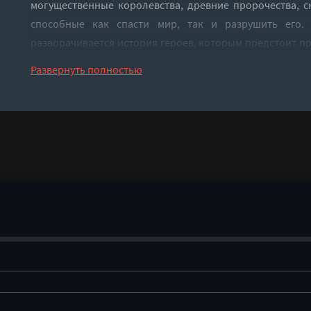
могущественные королевства, древние пророчества, с
способные как спасти мир, так и разрушить его
разворачивается история героев, которым предстоит п
столкнуться с опасностями и найти своё место в стреми
Развернуть полностью
С первых минут аудиокнига погружает в атмосферу зага
забыть о повседневности и отправиться навстречу при
━━━━━━━━━━━━━━━━━━
🏰 Тайна Четвертого королевства
Многие легенды рассказывают о великих государств
забытых землях.
Но что, если существует место, о котором почти никто не
Что, если за пределами привычного мира скрывается за
Именно эта тайна становится основой всего повествован
Слухи о загадочном королевстве передаются из поколен
Одни считают его мифом.
Другие уверены, что оно существует.