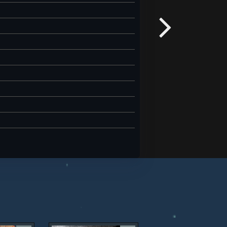
ержат гораздо больше правды, чем
чению
иня, судьба которой оказывается
едстоит сыграть.
лизиться к пониманию собственной