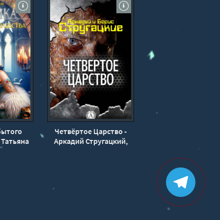
тью.
бытого
Четвёртое Царство -
 Татьяна
Аркадий Стругацкий,
ь
Борис Стругацкий
 за власть и влияние.
екоторые готовы пойти на любые