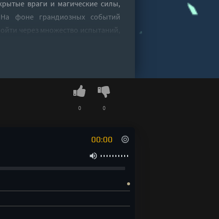
крытые враги и магические силы,
. На фоне грандиозных событий
ройти через множество испытаний,
тельно меняющемся мире.
дочности и волшебства, заставляя
ключениям.
0
0
ах, исчезнувших цивилизациях и
00:00
 знает?
гадочное Четвертое королевство?
ия.
ия в поколение.