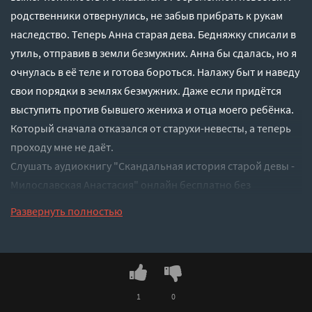
родственники отвернулись, не забыв прибрать к рукам
наследство. Теперь Анна старая дева. Бедняжку списали в
утиль, отправив в земли безмужних. Анна бы сдалась, но я
очнулась в её теле и готова бороться. Налажу быт и наведу
свои порядки в землях безмужних. Даже если придётся
выступить против бывшего жениха и отца моего ребёнка.
Который сначала отказался от старухи-невесты, а теперь
проходу мне не даёт.
Слушать аудиокнигу "Скандальная история старой девы -
Милославская Анастасия" онлайн бесплатно без
регистрации - полная версия
Развернуть полностью
1
0