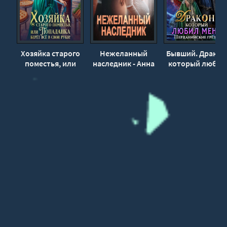
030
031
032
033
Хозяйка старого
Нежеланный
Бывший. Дракон
поместья, или
наследник - Анна
который любил
Попаданка берёт
Бигси
меня - Анастаси
всё в свои руки! -
Милославская
Анна Герр, Дара
Лайм