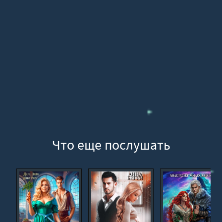
016
017
018
019
020
021
022
023
024
Что еще послушать
025
026
027
028
029