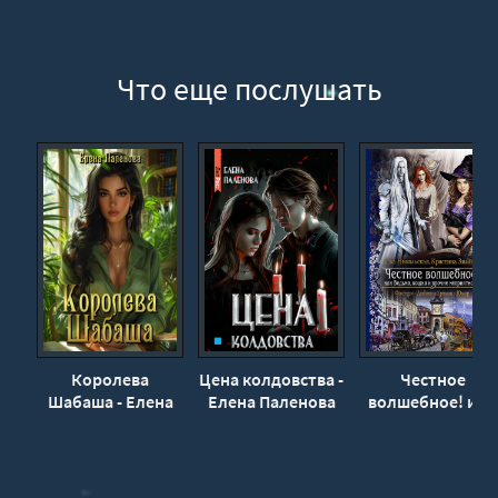
Эпилог
Что еще послушать
Королева
Цена колдовства -
Честное
Шабаша - Елена
Елена Паленова
волшебное! или
Паленова
Ведьма, кошка и
прочие
неприятности -
Ева Никольская,