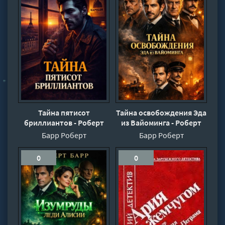
Тайна пятисот
Тайна освобождения Эда
бриллиантов - Роберт
из Вайоминга - Роберт
Барр
Барр
Барр Роберт
Барр Роберт
0
0