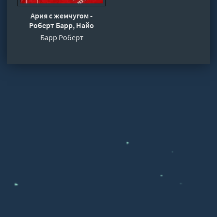
Ария с жемчугом -
Роберт Барр, Найо
Марш, Джозефина Тэй
Барр Роберт