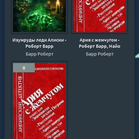
Изумруды леди Алисии -
Ария с жемчугом -
Роберт Барр
Роберт Барр, Найо
Марш, Джозефина Тэй
Барр Роберт
Барр Роберт
0