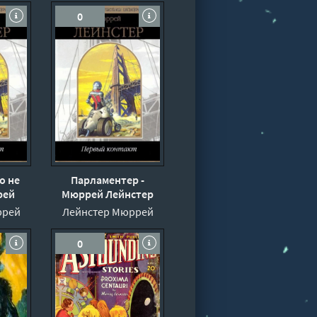
0
о не
Парламентер -
рей
Мюррей Лейнстер
ррей
Лейнстер Мюррей
0