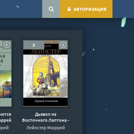
АВТОРИЗАЦИЯ
0
нется
Дьявол из
юррей
Восточного Лаптона -
Мюррей Лейнстер
ррей
Лейнстер Мюррей