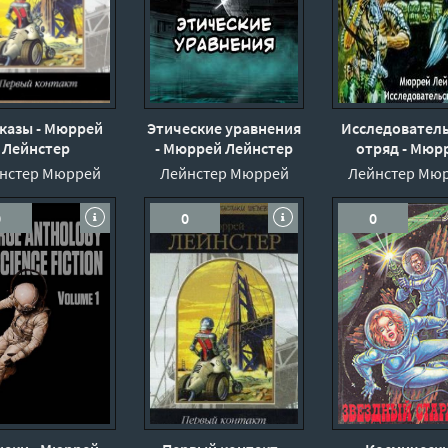
сказы - Мюррей
Этические уравнения
Исследовател
Лейнстер
- Мюррей Лейнстер
отряд - Мюр
Лейнстер
нстер Мюррей
Лейнстер Мюррей
Лейнстер Мю
0
0
0