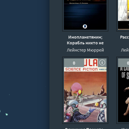
Инопланетянин;
Рас
Корабль никто не
видел; Помехи;
Лейнстер Мюррей
Лей
Простое решение -
Мюррей Лейнстер
0