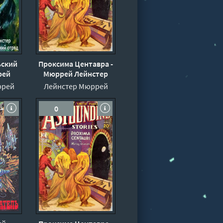
ьский
Проксима Центавра -
рей
Мюррей Лейнстер
ррей
Лейнстер Мюррей
0