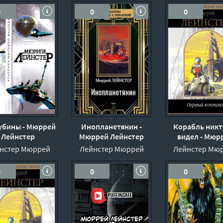
0
0
0
убины - Мюррей
Инопланетянин -
Корабль никт
Лейнстер
Мюррей Лейнстер
видел - Мюр
Лейнстер
нстер Мюррей
Лейнстер Мюррей
Лейнстер Мю
0
0
0