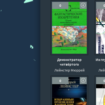
0
Демонстратор
Из гл
четвёртого
измерения - Мюррей
Лейнстер Мюррей
Лей
Лейнстер
0