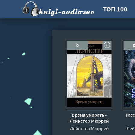
ТОП 100
0
Время умирать -
Рас
Лейнстер Мюррей
Лейнстер Мюррей
Лей