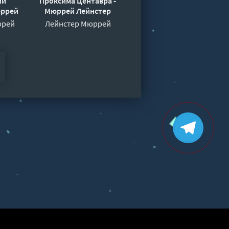
ий
Проксима Центавра -
юррей
Мюррей Лейнстер
ррей
Лейнстер Мюррей