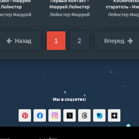
аки - Мюррей
Первый контакт -
Космическ
Лейнстер
Мюррей Лейнстер
старатель - М
Лейнстер
нстер Мюррей
Лейнстер Мюррей
Лейнстер Мю
1
2
Назад
Вперед
Мы в соцсетях: