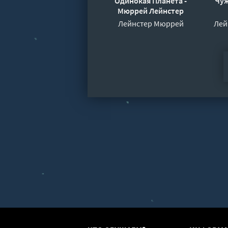
Одинокая Планета -
Чуж
Мюррей Лейнстер
Лейнстер Мюррей
Лей