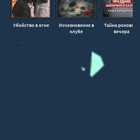
Убийство в огне
Исчезновение в
Тайна рокового
клубе
вечера