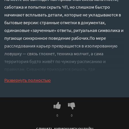
саботажа и попытки скрыть ЧП, но слишком быстро
начинают всплывать детали, которые не укладываются в
бытовые версии: странные отметки в документах,
одинаковые «заученные» ответы, ритуальная символика и
пугающе синхронное поведение рабочих.По мере
расследования карьер превращается в изолированную
ловушку — связь глохнет, техника молчит, а сама
территория будто живёт по чужому расписанию и
правилам. Сиванову приходится решать, где
заканчивается рациональное объяснение и начинается
Развернуть полностью
нечто, что невозможно оформить протоколом.
Слушать аудиокнигу "Тайна - кукла Ведьмина" онлайн
бесплатно без регистрации - полная версия
0
0